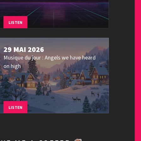
LISTEN
29 MAI 2026
Musique du jour : Angels we have heard
on high
LISTEN