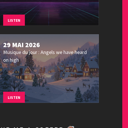
LISTEN
29 MAI 2026
Musique du jour : Angels we have heard
on high
LISTEN