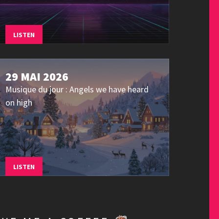
LISTEN
29 MAI 2026
Musique du jour : Angels we have heard
on high
LISTEN