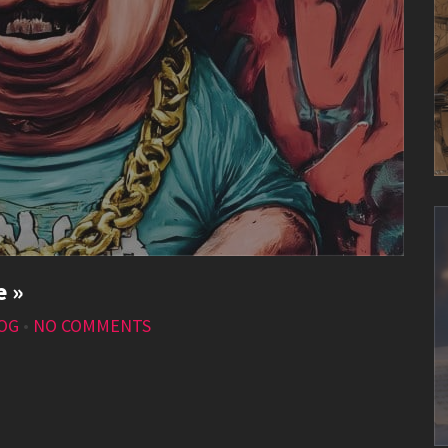
e »
LOG
•
NO COMMENTS