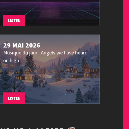
LISTEN
29 MAI 2026
Musique du jour : Angels we have heard
on high
LISTEN