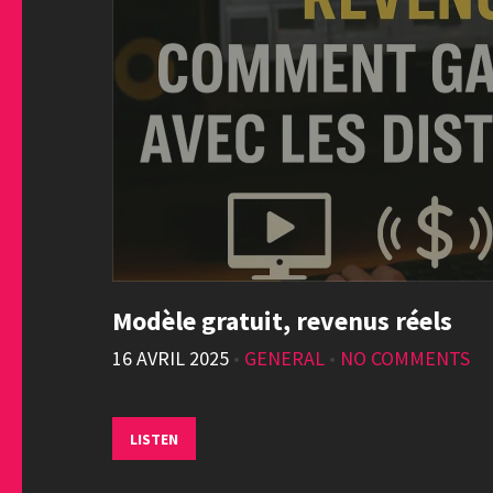
Modèle gratuit, revenus réels
16 AVRIL 2025
•
GENERAL
•
NO COMMENTS
LISTEN