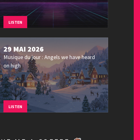
LISTEN
29 MAI 2026
Musique du jour : Angels we have heard
on high
LISTEN