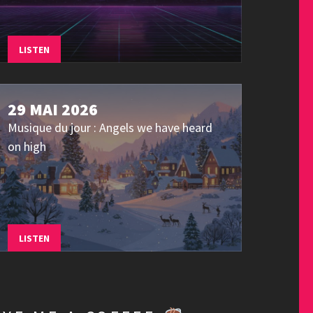
LISTEN
29 MAI 2026
Musique du jour : Angels we have heard
on high
LISTEN