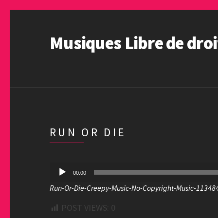
Musiques Libre de droi
RUN OR DIE
Lecteur
00:00
audio
Run-Or-Die-Creepy-Music-No-Copyright-Music-11348
POST VIEWS:
0