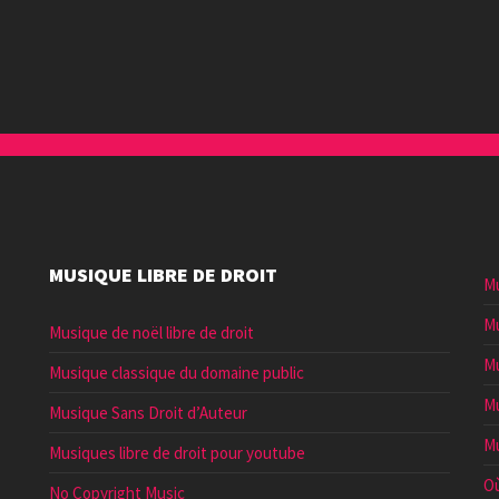
augmenter
ou
diminuer
le
volume.
MUSIQUE LIBRE DE DROIT
Mu
Mu
Musique de noël libre de droit
Mu
Musique classique du domaine public
Mu
Musique Sans Droit d’Auteur
Mu
Musiques libre de droit pour youtube
Où
No Copyright Music