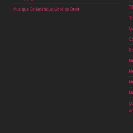
Té
Musique Cinématique Libre de Droit
To
Qu
Co
Co
Mu
Mu
Mu
Mu
Qu
de