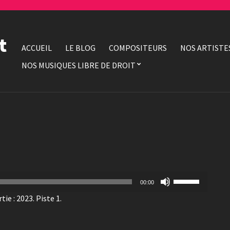
t
ACCUEIL
LE BLOG
COMPOSITEURS
NOS ARTISTE
NOS MUSIQUES LIBRE DE DROIT
Utilisez
00:00
les
ie : 2023. Piste 1.
flèches
haut/bas
pour