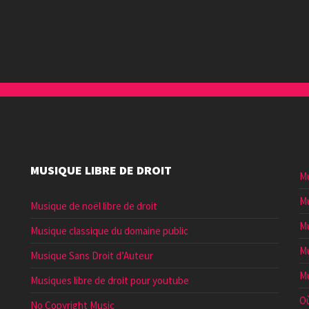
augmenter
ou
diminuer
le
volume.
MUSIQUE LIBRE DE DROIT
Mu
Mu
Musique de noël libre de droit
Mu
Musique classique du domaine public
Mu
Musique Sans Droit d’Auteur
Mu
Musiques libre de droit pour youtube
Où
No Copyright Music