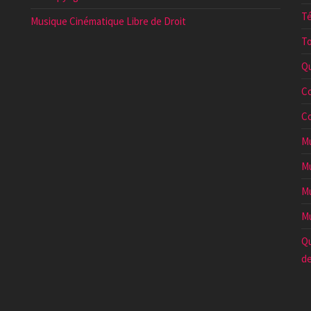
Té
Musique Cinématique Libre de Droit
To
Qu
Co
Co
Mu
Mu
Mu
Mu
Qu
de