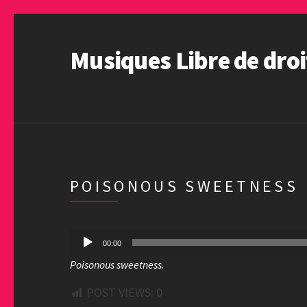
Musiques Libre de droi
POISONOUS SWEETNESS
Lecteur
00:00
audio
Poisonous sweetness
.
POST VIEWS:
0