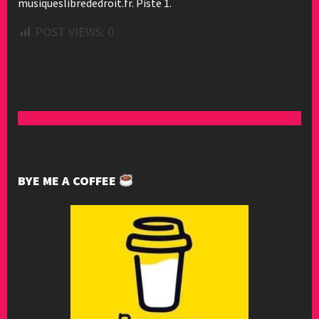
musiqueslibrededroit.fr. Piste 1.
POST VIEWS:
0
BYE ME A COFFEE