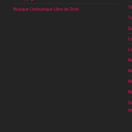
Té
Musique Cinématique Libre de Droit
To
Qu
Co
Co
Mu
Mu
Mu
Mu
Qu
de