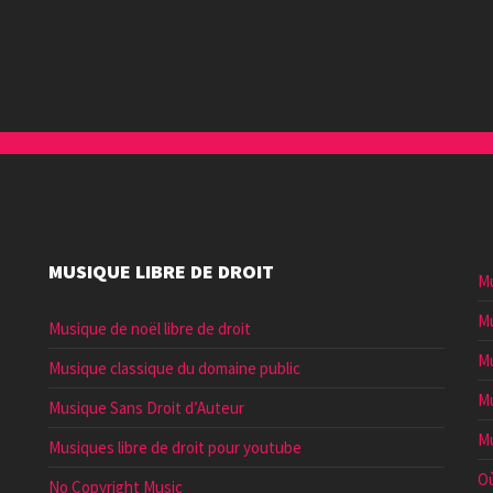
augmenter
ou
diminuer
le
volume.
MUSIQUE LIBRE DE DROIT
Mu
Mu
Musique de noël libre de droit
Mu
Musique classique du domaine public
Mu
Musique Sans Droit d’Auteur
Mu
Musiques libre de droit pour youtube
Où
No Copyright Music